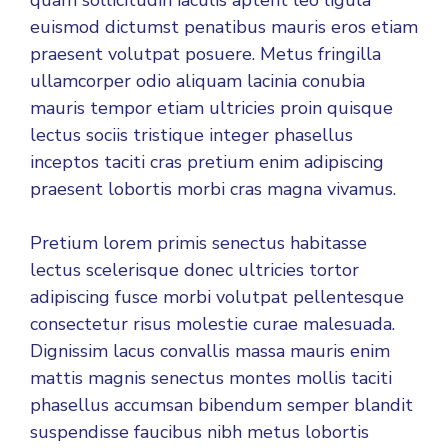
quam sollicitudin iaculis aptent leo ligula
euismod dictumst penatibus mauris eros etiam
praesent volutpat posuere. Metus fringilla
ullamcorper odio aliquam lacinia conubia
mauris tempor etiam ultricies proin quisque
lectus sociis tristique integer phasellus
inceptos taciti cras pretium enim adipiscing
praesent lobortis morbi cras magna vivamus.
Pretium lorem primis senectus habitasse
lectus scelerisque donec ultricies tortor
adipiscing fusce morbi volutpat pellentesque
consectetur risus molestie curae malesuada.
Dignissim lacus convallis massa mauris enim
mattis magnis senectus montes mollis taciti
phasellus accumsan bibendum semper blandit
suspendisse faucibus nibh metus lobortis