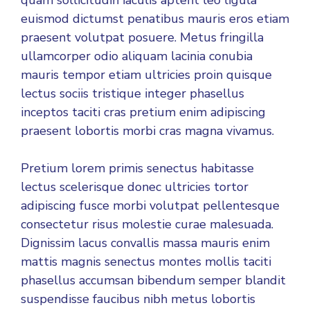
quam sollicitudin iaculis aptent leo ligula
euismod dictumst penatibus mauris eros etiam
praesent volutpat posuere. Metus fringilla
ullamcorper odio aliquam lacinia conubia
mauris tempor etiam ultricies proin quisque
lectus sociis tristique integer phasellus
inceptos taciti cras pretium enim adipiscing
praesent lobortis morbi cras magna vivamus.
Pretium lorem primis senectus habitasse
lectus scelerisque donec ultricies tortor
adipiscing fusce morbi volutpat pellentesque
consectetur risus molestie curae malesuada.
Dignissim lacus convallis massa mauris enim
mattis magnis senectus montes mollis taciti
phasellus accumsan bibendum semper blandit
suspendisse faucibus nibh metus lobortis